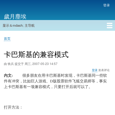
跳
登录
用
转
户
歲月塵埃
到
帐
主
户
显示＆mdash; 主导航
要
主
菜
内
导
容
首页
单
首页
航
面
包
卡巴斯基的兼容模式
屑
由
铁兵
提交于
周三, 2007-05-23 14:57
登录
发表评论
內文
很多朋友在用
卡巴斯基
时发现，
卡巴斯基
同一些软
件有冲突，比如巨人游戏、D版股票软件飞狐交易师等，事实
上
卡巴斯基
有一项兼容模式，只要打开后就可以了。
打开方法：